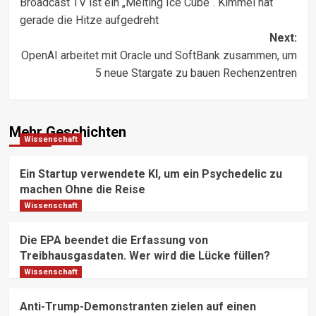
Broadcast TV ist ein „Melting Ice Cube“. Kimmel hat
navigation
gerade die Hitze aufgedreht
Next:
OpenAI arbeitet mit Oracle und SoftBank zusammen, um
5 neue Stargate zu bauen Rechenzentren
Mehr Geschichten
Wissenschaft
Ein Startup verwendete KI, um ein Psychedelic zu
machen Ohne die Reise
Wissenschaft
Die EPA beendet die Erfassung von
Treibhausgasdaten. Wer wird die Lücke füllen?
Wissenschaft
Anti-Trump-Demonstranten zielen auf einen