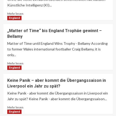
Künstliche Intelligenz (KI)...
Lesen
Mehr lesen
Sie
England
mehr
über
„Matter of Time“ bis England Trophäe gewinnt –
Ein
Bellamy
Startup
verwendete
Matter of Time until England Wins Trophy - Bellamy According
KI,
to former Wales international footballer Craig Bellamy, it is
um
only...
ein
Psychedelic
Lesen
Mehr lesen
zu
Sie
England
machen
mehr
Ohne
über
Keine Panik – aber kommt die Übergangssaison in
die
„Matter
Liverpool ein Jahr zu spät?
Reise
of
Time“
Keine Panik - aber kommt die Übergangssaison in Liverpool ein
bis
Jahr zu spät? Keine Panik - aber kommt die Übergangssaison...
England
Lesen
Trophäe
Mehr lesen
Sie
gewinnt
England