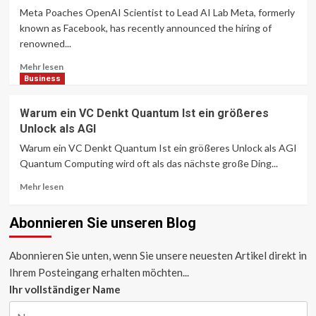
beendet
Meta Poaches OpenAI Scientist to Lead AI Lab Meta, formerly
die
known as Facebook, has recently announced the hiring of
Erfassung
renowned...
von
Treibhausgasdaten.
Lesen
Mehr lesen
Wer
Sie
Business
wird
mehr
die
über
Warum ein VC Denkt Quantum Ist ein größeres
Lücke
Meta
Unlock als AGI
füllen?
Poaches
OpenAI-
Warum ein VC Denkt Quantum Ist ein größeres Unlock als AGI
Wissenschaftler
Quantum Computing wird oft als das nächste große Ding...
hilft
Lesen
bei
Mehr lesen
Sie
der
mehr
Leitung
Abonnieren Sie unseren Blog
über
von
Warum
AI
ein
Lab
Abonnieren Sie unten, wenn Sie unsere neuesten Artikel direkt in
VC
Ihrem Posteingang erhalten möchten...
Denkt
Ihr vollständiger Name
Quantum
Ist