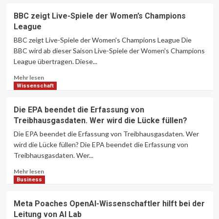
mehr
–
über
Bellamy
BBC zeigt Live-Spiele der Women’s Champions
Keine
League
Panik
–
BBC zeigt Live-Spiele der Women's Champions League Die
aber
BBC wird ab dieser Saison Live-Spiele der Women's Champions
kommt
League übertragen. Diese...
die
Übergangssaison
Lesen
Mehr lesen
in
Sie
Wissenschaft
Liverpool
mehr
ein
über
Die EPA beendet die Erfassung von
Jahr
BBC
Treibhausgasdaten. Wer wird die Lücke füllen?
zu
zeigt
spät?
Live-
Die EPA beendet die Erfassung von Treibhausgasdaten. Wer
Spiele
wird die Lücke füllen? Die EPA beendet die Erfassung von
der
Treibhausgasdaten. Wer...
Women’s
Champions
Lesen
Mehr lesen
League
Sie
Business
mehr
über
Meta Poaches OpenAI-Wissenschaftler hilft bei der
Die
Leitung von AI Lab
EPA