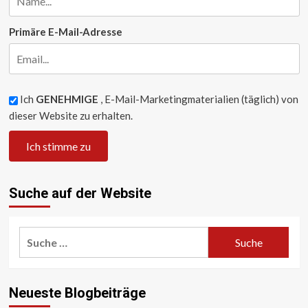
ein
größeres
Unlock
Primäre E-Mail-Adresse
als
AGI
Ich
GENEHMIGE
, E-Mail-Marketingmaterialien (täglich) von
dieser Website zu erhalten.
Suche auf der Website
Suche
nach:
Neueste Blogbeiträge