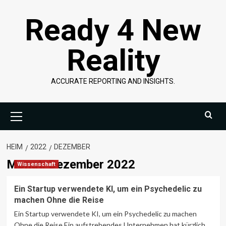
Überspringen
Ready 4 New
Sie
zu
Inhalten
Reality
ACCURATE REPORTING AND INSIGHTS.
Primäres
Menü
HEIM
2022
DEZEMBER
Monat:
Dezember 2022
Wissenschaft
Ein Startup verwendete KI, um ein Psychedelic zu
machen Ohne die Reise
Ein Startup verwendete KI, um ein Psychedelic zu machen
Ohne die Reise Ein aufstrebendes Unternehmen hat kürzlich