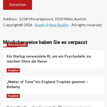
Address: 1234 Mozartgasse 6, 1010 Wien, Austria.
Copyright© 2026
Ready 4 New Reality
- All rights reserved.
Möglicherweise haben Sie es verpasst
Wissenschaft
Ein Startup verwendete KI, um ein Psychedelic zu
machen Ohne die Reise
England
„Matter of Time“ bis England Trophäe gewinnt –
Bellamy
England