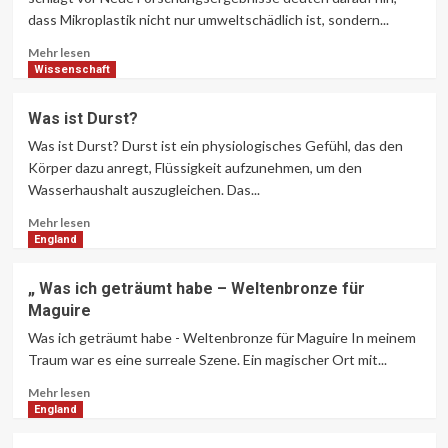
dass Mikroplastik nicht nur umweltschädlich ist, sondern...
Lesen
Mehr lesen
Sie
Wissenschaft
mehr
über
Was ist Durst?
Mikroplastik
Was ist Durst? Durst ist ein physiologisches Gefühl, das den
Könnte
Ihre
Körper dazu anregt, Flüssigkeit aufzunehmen, um den
Knochen
Wasserhaushalt auszugleichen. Das...
schwächen,
Lesen
Forschung
Mehr lesen
Sie
schlägt
England
mehr
vor
über
„ Was ich geträumt habe – Weltenbronze für
Was
Maguire
ist
Durst?
Was ich geträumt habe - Weltenbronze für Maguire In meinem
Traum war es eine surreale Szene. Ein magischer Ort mit...
Lesen
Mehr lesen
Sie
England
mehr
über