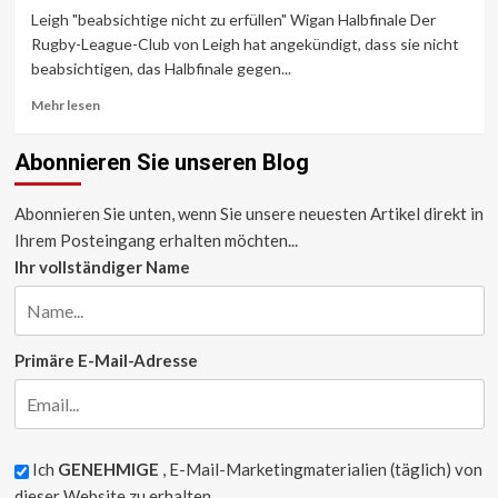
Physikgleichungen,
Leigh "beabsichtige nicht zu erfüllen" Wigan Halbfinale Der
die
Rugby-League-Club von Leigh hat angekündigt, dass sie nicht
jeder
beabsichtigen, das Halbfinale gegen...
kennen
sollte
Lesen
Mehr lesen
Sie
mehr
Abonnieren Sie unseren Blog
über
Leigh
„beabsichtige
Abonnieren Sie unten, wenn Sie unsere neuesten Artikel direkt in
nicht
Ihrem Posteingang erhalten möchten...
zu
Ihr vollständiger Name
erfüllen“
Wigan
Halbfinale
Primäre E-Mail-Adresse
Ich
GENEHMIGE
, E-Mail-Marketingmaterialien (täglich) von
dieser Website zu erhalten.