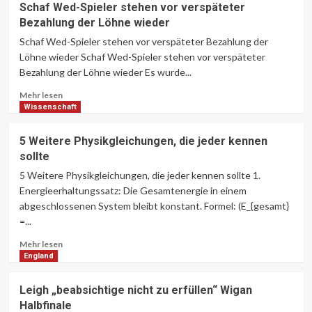
Schaf Wed-Spieler stehen vor verspäteter
„
Bezahlung der Löhne wieder
Was
ich
Schaf Wed-Spieler stehen vor verspäteter Bezahlung der
geträumt
Löhne wieder Schaf Wed-Spieler stehen vor verspäteter
habe
Bezahlung der Löhne wieder Es wurde...
–
Weltenbronze
Lesen
Mehr lesen
für
Sie
Wissenschaft
Maguire
mehr
über
5 Weitere Physikgleichungen, die jeder kennen
Schaf
sollte
Wed-
Spieler
5 Weitere Physikgleichungen, die jeder kennen sollte 1.
stehen
Energieerhaltungssatz: Die Gesamtenergie in einem
vor
abgeschlossenen System bleibt konstant. Formel: (E_{gesamt}
verspäteter
=...
Bezahlung
der
Lesen
Mehr lesen
Löhne
Sie
England
wieder
mehr
über
Leigh „beabsichtige nicht zu erfüllen“ Wigan
5
Halbfinale
Weitere