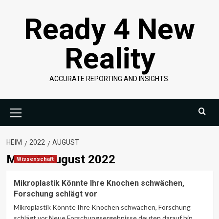
Überspringen
Ready 4 New
Sie
zu
Inhalten
Reality
ACCURATE REPORTING AND INSIGHTS.
Primäres
Menü
HEIM
2022
AUGUST
Monat:
August 2022
Wissenschaft
Mikroplastik Könnte Ihre Knochen schwächen,
Forschung schlägt vor
Mikroplastik Könnte Ihre Knochen schwächen, Forschung
schlägt vor Neue Forschungsergebnisse deuten darauf hin,