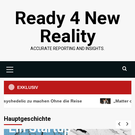
Überspringen
Ready 4 New
Sie
zu
Inhalten
Reality
ACCURATE REPORTING AND INSIGHTS.
Primäres
Menü
EXKLUSIV
ychedelic zu machen Ohne die Reise
„Matter of Tim
Wissenschaft
Hauptgeschichte
Ein Startup
Wissenschaft