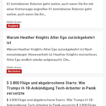
RFK
größeres Unlock als AGI
KI-betriebener Roboter geht weiter, auch wenn Sie ihn mit
7
Jr.
einer Kettensäge angreifen KI-betriebener Roboter geht
stimmt
weiter, auch wenn Sie ihn...
über
seinen
Lesen
Mehr lesen
eigenen
Sie
England
Vorschlag
mehr
ab,
über
Warum Heather Knights Alter Ego zurückgekehrt
Rezepte
Dieser
ist
für
KI-
Covid-
betriebene
Warum Heather Knights Alter Ego zurückgekehrt ist Nach
19-
Roboter
monatelanger Abwesenheit ist Heather Knights mysteriöses
Aufnahmen
geht
Alter Ego endlich wieder aufgetaucht. Die...
zu
weiter,
verlangen
auch
Lesen
Mehr lesen
wenn
Sie
Business
Sie
mehr
ihn
über
$ 3.800 Flüge und abgebrochene Starts: Wie
mit
Warum
Trumps H-1B-Ankündigung Tech-Arbeiter in Panik
einer
Heather
versetzte
Kettensäge
Knights
angreifen
Alter
$ 3.800 Flüge und abgebrochene Starts: Wie Trumps H-1B-
Ego
Ankündigung Tech-Arbeiter in Panik versetzte $ 3.800 Flüge