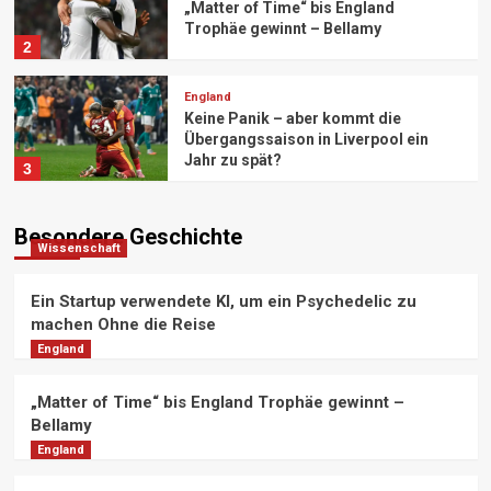
„Matter of Time“ bis England
Trophäe gewinnt – Bellamy
2
England
Keine Panik – aber kommt die
Übergangssaison in Liverpool ein
Jahr zu spät?
3
England
Besondere Geschichte
Wissenschaft
BBC zeigt Live-Spiele der Women’s
Champions League
4
Ein Startup verwendete KI, um ein Psychedelic zu
machen Ohne die Reise
Wissenschaft
England
Die EPA beendet die Erfassung von
Treibhausgasdaten. Wer wird die
„Matter of Time“ bis England Trophäe gewinnt –
Lücke füllen?
5
Bellamy
England
Business
Meta Poaches OpenAI-