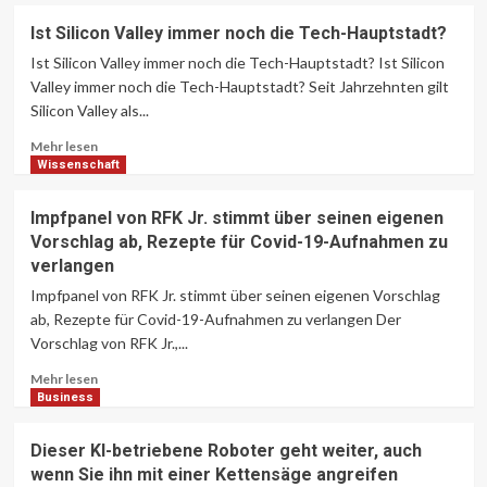
Übergangssaison in Liverpool ein
über
Jahr zu spät?
Ist Silicon Valley immer noch die Tech-Hauptstadt?
3
OpenAI
Ist Silicon Valley immer noch die Tech-Hauptstadt? Ist Silicon
bereitet
sich
Valley immer noch die Tech-Hauptstadt? Seit Jahrzehnten gilt
England
auf
Silicon Valley als...
BBC zeigt Live-Spiele der Women’s
die
Champions League
Lesen
Einführung
Mehr lesen
4
Sie
einer
Wissenschaft
mehr
Social
über
App
Wissenschaft
Impfpanel von RFK Jr. stimmt über seinen eigenen
Ist
für
Die EPA beendet die Erfassung von
Vorschlag ab, Rezepte für Covid-19-Aufnahmen zu
Silicon
AI-
Treibhausgasdaten. Wer wird die
verlangen
Valley
generierte
Lücke füllen?
5
immer
Videos
Impfpanel von RFK Jr. stimmt über seinen eigenen Vorschlag
noch
vor
ab, Rezepte für Covid-19-Aufnahmen zu verlangen Der
die
Business
Vorschlag von RFK Jr.,...
Tech-
Meta Poaches OpenAI-
Hauptstadt?
Wissenschaftler hilft bei der Leitung
Lesen
Mehr lesen
von AI Lab
Sie
Business
6
mehr
über
Dieser KI-betriebene Roboter geht weiter, auch
Impfpanel
Business
wenn Sie ihn mit einer Kettensäge angreifen
von
Warum ein VC Denkt Quantum Ist ein