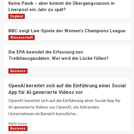
Keine Panik – aber kommt die Übergangssaison in
Wissenschaftler hilft bei der Leitung
Liverpool ein Jahr zu spät?
von AI Lab
6
England
Business
BBC zeigt Live-Spiele der Women’s Champions League
Warum ein VC Denkt Quantum Ist ein
Wissenschaft
größeres Unlock als AGI
7
Die EPA beendet die Erfassung von
Treibhausgasdaten. Wer wird die Lücke füllen?
Wissenschaft
Ein Startup verwendete KI, um ein
Psychedelic zu machen Ohne die
Business
Reise
1
OpenAI bereitet sich auf die Einführung einer Social
App für AI-generierte Videos vor
England
OpenAI bereitet sich auf die Einführung einer Social App für
„Matter of Time“ bis England
Trophäe gewinnt – Bellamy
AI-generierte Videos vor OpenAI, ein führendes
2
Unternehmen im Bereich künstliche...
Lesen
Mehr lesen
England
Sie
Business
Keine Panik – aber kommt die
mehr