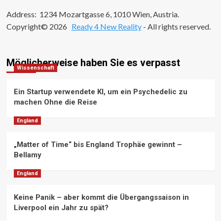
Address: 1234 Mozartgasse 6, 1010 Wien, Austria.
Copyright© 2026
Ready 4 New Reality
- All rights reserved.
Möglicherweise haben Sie es verpasst
Wissenschaft
Ein Startup verwendete KI, um ein Psychedelic zu
machen Ohne die Reise
England
„Matter of Time“ bis England Trophäe gewinnt –
Bellamy
England
Keine Panik – aber kommt die Übergangssaison in
Liverpool ein Jahr zu spät?