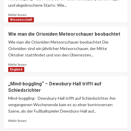
zurückgekehrt
und abgebrochene Starts: Wie...
ist
Lesen
Mehr lesen
Sie
Wissenschaft
mehr
über
Wie man die Orioniden Meteorschauer beobachtet
$
Wie man die Orioniden Meteorschauer beobachtet Die
3.800
Flüge
Orioniden sind ein jährlicher Meteorschauer, der Mitte
und
Oktober stattfindet und von den Überresten...
abgebrochene
Lesen
Starts:
Mehr lesen
Sie
Wie
England
mehr
Trumps
über
H-
„Mind-boggling“ – Dewsbury-Hall trifft auf
Wie
1B-
Schiedsrichter
man
Ankündigung
die
Tech-
Mind-boggling - Dewsbury-Hall trifft auf Schiedsrichter Am
Orioniden
Arbeiter
vergangenen Wochenende kam es zu einer kontroversen
Meteorschauer
in
Szene, als der Fußballspieler Dewsbury-Hall auf...
beobachtet
Panik
versetzte
Lesen
Mehr lesen
Sie
mehr