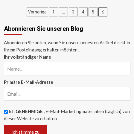
über
Beitragsnavigation
„Mind-
…
6
Vorherige
1
3
4
5
boggling“
–
Abonnieren Sie unseren Blog
Dewsbury-
Hall
trifft
Abonnieren Sie unten, wenn Sie unsere neuesten Artikel direkt in
auf
Ihrem Posteingang erhalten möchten...
Schiedsrichter
Ihr vollständiger Name
Primäre E-Mail-Adresse
Ich
GENEHMIGE
, E-Mail-Marketingmaterialien (täglich) von
dieser Website zu erhalten.